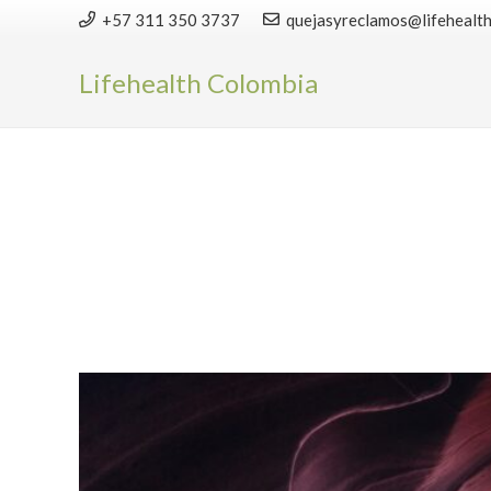
+57 311 350 3737
quejasyreclamos@lifehealt
Lifehealth Colombia