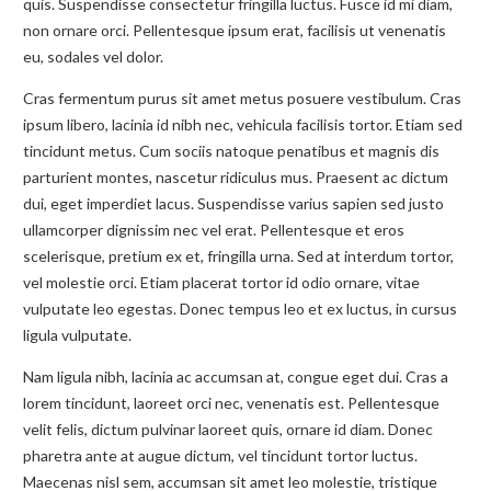
quis. Suspendisse consectetur fringilla luctus. Fusce id mi diam,
non ornare orci. Pellentesque ipsum erat, facilisis ut venenatis
eu, sodales vel dolor.
Cras fermentum purus sit amet metus posuere vestibulum. Cras
ipsum libero, lacinia id nibh nec, vehicula facilisis tortor. Etiam sed
tincidunt metus. Cum sociis natoque penatibus et magnis dis
parturient montes, nascetur ridiculus mus. Praesent ac dictum
dui, eget imperdiet lacus. Suspendisse varius sapien sed justo
ullamcorper dignissim nec vel erat. Pellentesque et eros
scelerisque, pretium ex et, fringilla urna. Sed at interdum tortor,
vel molestie orci. Etiam placerat tortor id odio ornare, vitae
vulputate leo egestas. Donec tempus leo et ex luctus, in cursus
ligula vulputate.
Nam ligula nibh, lacinia ac accumsan at, congue eget dui. Cras a
lorem tincidunt, laoreet orci nec, venenatis est. Pellentesque
velit felis, dictum pulvinar laoreet quis, ornare id diam. Donec
pharetra ante at augue dictum, vel tincidunt tortor luctus.
Maecenas nisl sem, accumsan sit amet leo molestie, tristique