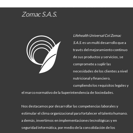
Somos
Lifehealth Universal Col
Zomac S.A.S.
Lifehealth Universal Col Zomac
S.A.S.
es un multi desarrollo
que a
través del
mejoramiento continuo
de sus productos y servicios
,
se
compromete a
suplir las
necesidades de los clientes a nivel
nutricional y financiero,
cumpliendo los requisitos legales y
el marco normativo de la Superintendencia de Sociedades.
Nos destacamos por desarrollar
las competencias laborales y
estimular el clima organizacional para fortalecer el talento humano.
a demás,
invertimos en implementaciones tecnológicas
y en
seguridad informática, por medio de la consolidación de los