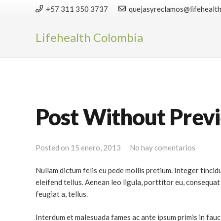
+57 311 350 3737
quejasyreclamos@lifehealt
Lifehealth Colombia
Post Without Prev
Posted on
15 enero, 2013
No hay comentarios
Nullam dictum felis eu pede mollis pretium. Integer tinc
eleifend tellus. Aenean leo ligula, porttitor eu, consequat 
feugiat a, tellus.
Interdum et malesuada fames ac ante ipsum primis in faucib