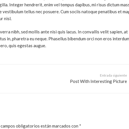
gilla. Integer hendrerit, enim vel tempus dapibus, mi risus dictum mas
e vestibulum tellus nec posuere. Cum sociis natoque penatibus et ma
r nisl.
ra nibh, sed mollis ante nisi quis lacus. In convallis velit sapien, at
luctus in, pharetra eu neque. Phasellus bibendum orci non eros interdum
ero, quis egestas augue.
Entrada siguiente
Post With Interesting Picture
 campos obligatorios están marcados con
*